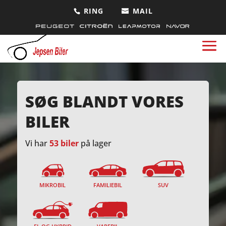
SØG BLANDT VORES
BILER
Vi har
53 biler
på lager
MIKROBIL
FAMILIEBIL
SUV