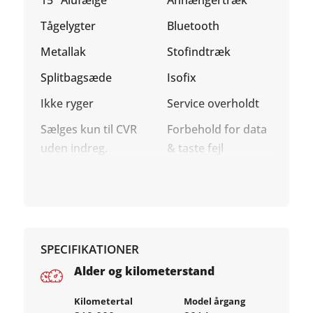
Tågelygter
Bluetooth
Metallak
Stofindtræk
Splitbagsæde
Isofix
Ikke ryger
Service overholdt
Sælges kun til CVR
Forbehold for data
uden indreg.
& taste fejl
SPECIFIKATIONER
Alder og kilometerstand
Kilometertal
Model årgang