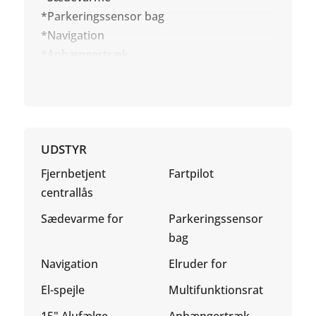
*Parkeringssensor bag
*Navigation
*Anhængertræk
UDSTYR
Fjernbetjent
Fartpilot
centrallås
Sædevarme for
Parkeringssensor
bag
Navigation
Elruder for
El-spejle
Multifunktionsrat
15" Alufælge
Anhængertræk