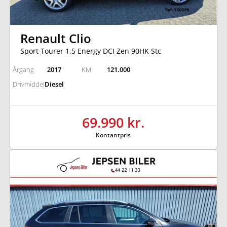
Renault Clio
Sport Tourer 1,5 Energy DCI Zen 90HK Stc
Årgang
2017
KM
121.000
Drivmiddel
Diesel
69.990 kr.
Kontantpris