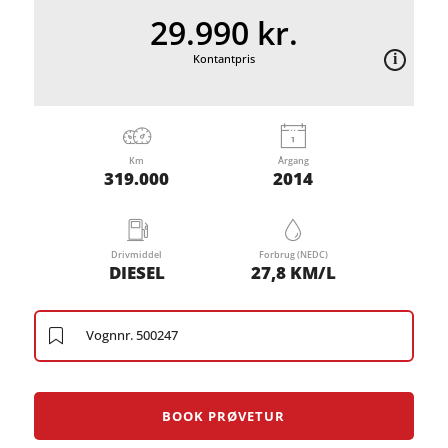
29.990 kr.
Kontantpris
Km
Årgang
319.000
2014
Drivmiddel
Forbrug (NEDC)
DIESEL
27,8 KM/L
Vognnr. 500247
BOOK PRØVETUR