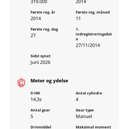
319.000
2014
Første reg. år
Første reg. måned
2014
11
Første reg. dag
1.
indregistreringsdat
27
o
27/11/2014
Sidst synet
Juni 2026
Motor og ydelse
0-100
Antal cylindre
14,3s
4
Antal gear
Gear type
5
Manuel
Drivmiddel
Maksimal moment